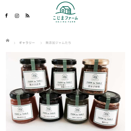
m
S
ホーム
ギャラリー
無添加ジャムたち