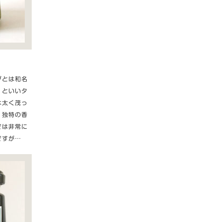
ブとは和名
）といいタ
は太く茂っ
、独特の香
では非常に
ですが…