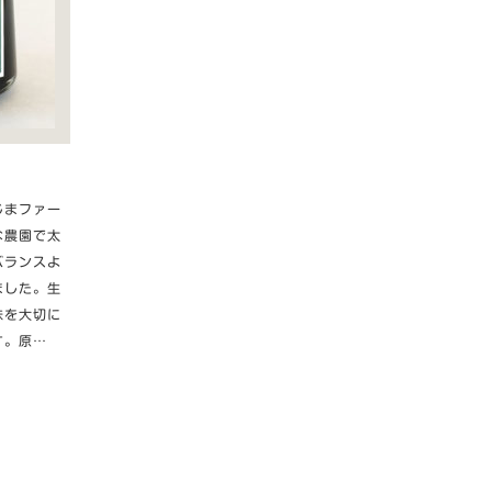
じまファー
な農園で太
バランスよ
ました。生
味を大切に
す。原…