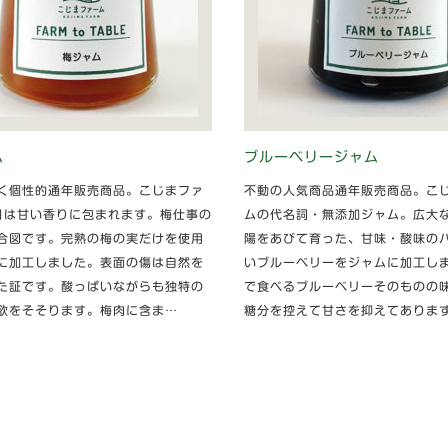
ム
ブルーベリージャム
く個性的通年販売商品。こじまファ
不動の人気商品通年販売商品。こ
月は甘い香りに包まれます。梅仕事の
ムの代名詞・無添加ジャム。広大
合図です。完熟の梅の実だけを使用
陽をあびて育った、甘味・酸味の
に加工しました。表面の傷は自然を
いブルーベリーをジャムに加工し
た証です。酸っぱいながらも独特の
で食べるブルーベリーそのものの
欲をそそります。梅肉に含ま…
糖分を控えて甘さを抑えてありま