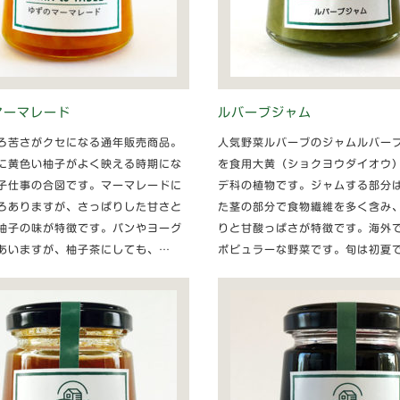
マーマレード
ルバーブジャム
ろ苦さがクセになる通年販売商品。
人気野菜ルバーブのジャムルバー
に黄色い柚子がよく映える時期にな
を食用大黄（ショクヨウダイオウ
子仕事の合図です。マーマレードに
デ科の植物です。ジャムする部分
ろありますが、さっぱりした甘さと
た茎の部分で食物繊維を多く含み
柚子の味が特徴です。パンやヨーグ
りと甘酸っぱさが特徴です。海外
あいますが、柚子茶にしても、…
ポピュラーな野菜です。旬は初夏